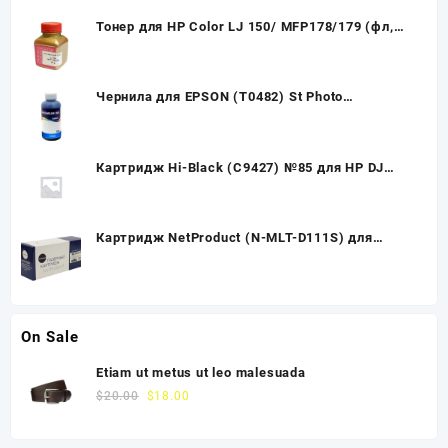
Тонер для HP Color LJ 150/ MFP178/179 (фл,
55,кр) Gold ATM
Чернила для EPSON (T0482) St Photo
R200/300/RX500/600 (100мл,cyan) E0005-
100MC InkTec
Картридж Hi-Black (C9427) №85 для HP DJ
30/130, Yellow
Картридж NetProduct (N-MLT-D111S) для
Samsung SL-M2020/2020W/2070/2070W, 1K
(новая прошивка)
On Sale
Etiam ut metus ut leo malesuada
$
20.00
$
18.00