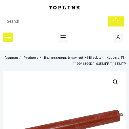
Перейти
к
содержимому
Главная
Products
Вал резиновый нижний Hi-Black для Kyocera FS-
1100/1300D/1035MFP/1135MFP