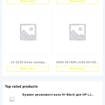
сканера (лазер) HP LJ
130/302HS93090/302HS93
Read more
Read more
Enterprise 500 Color
091/302HS93092 Блок
M575/M570 (O)
лазера Kyocera
FS1028MFP/1128MFP (O)
LK-5230 Блок лазера
0609-001409/JC86-00159C
(Тех.упак.) Kyocera
Сканирующая линейка
Read more
Read more
Ecosys
Samsung SCX-483xFD
P5021/P5026/M5521/M552
6
Top rated products
Бушинг резинового вала Hi-Black для HP LJ
1100/3200, левый, со смазкой