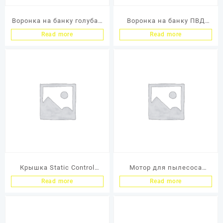
Воронка на банку голубая
Воронка на банку ПВД
(2040А)
(заглушка)
Read more
Read more
Крышка Static Control
Мотор для пылесоса
Универсальная для
OMEGA Supreme Series 450
Read more
Read more
заправочного отверстия
Watt
картриджа 25 мм Уп. 100
шт