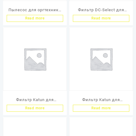
Пылесос для оргтехники
Фильтр DC-Select для
OMEGA™ SUPREME PLUS
пылесоса Atrix, 3М/SCS,
Read more
Read more
220F 450 Watt *SUITABLE
0,3 микрон
FOR CHEMICAL Toner
CLEAN
Фильтр Katun для
Фильтр Katun для
пылесоса (KTN/SCS), Тип
пылесоса 3M, тонкой
Read more
Read more
2, без гарантии
очистки (Katun/SCS), Тип
1