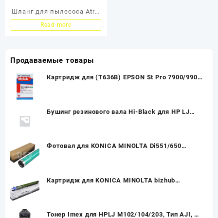
Шланг для пылесоса Atrix
OMEGA Supreme S220F,
Read more
ATRIX /(6’=183 CM
Продаваемые товары
Картридж для (T636B) EPSON St Pro 7900/9900
Green (700ml, Pigment) MyInk SAL
Бушинг резинового вала Hi-Black для HP LJ
1100/3200, левый, со смазкой
Фотовал для KONICA MINOLTA Di551/650
(225K,Япония) (CET), CET2757
Картридж для KONICA MINOLTA bizhub
C226/266 DR-215K Drum Unit (102K) ч (CET),
CET7374U
Тонер Imex для HPLJ M102/104/203, Тип AJI, 1