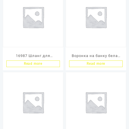
16987 Шланг для
Воронка на банку белая
пылесосов 3M, Ultivac,
(заглушка)
Read more
Read more
Atrix (79см-2,1м) Stretch
Hose (Katun/SCS)