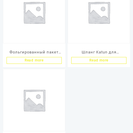
Фольгированный пакет
Шланг Katun для
Static Control для
пылесоса 3M/ Atrix/Ultivac
Read more
Read more
упаковки картриджей
(KTN..782), 76 см-1,8 м
12″x24, уп. 100 шт