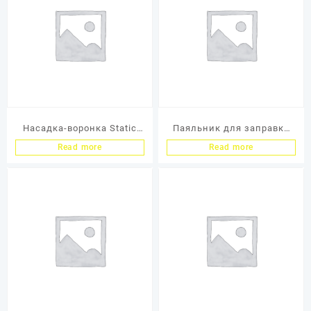
Насадка-воронка Static
Паяльник для заправки
Control для засыпки
картриджей D12 (В
Read more
Read more
тонера совместима со
комплекте с
всеми флаконами SC
пробками,насадками,скот
чем 3M)