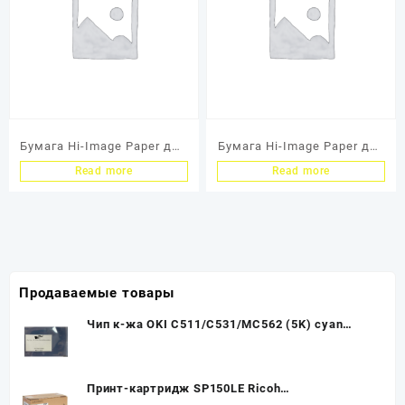
Бумага Hi-Image Paper для
Бумага Hi-Image Paper для
термопереноса на
термопереноса на темную
Read more
Read more
светлую ткань
ткань, односторонняя, A4,
односторонняя, A4, 150 г/
300 г/м2, 5 л.
м2, 5 л.
Продаваемые товары
Чип к-жа OKI C511/C531/MC562 (5K) cyan
(type R) UNItech(Apex)
Принт-картридж SP150LE Ricoh