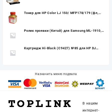
SP150/SP150w/SP150SU/SP150SUw, 0,7К (О)
407971
Тонер для HP Color LJ 150/ MFP178/179 (фл,
55,кр) Gold ATM
Ролик проявки (Китай) для Samsung ML-1910,
Developer Roller
Картридж Hi-Black (C9427) №85 для HP DJ
30/130, Yellow
Назначить меню подвала
В нашем
интернет-