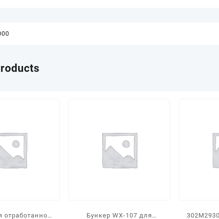
000
products
я отработанного
Бункер WX-107 для
302M293