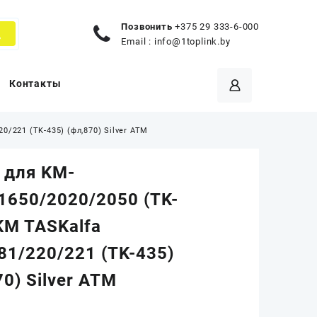
Позвонить
+375 29 333-6-000
Email :
info@1toplink.by
Контакты
0/221 (TK-435) (фл,870) Silver ATM
 для KM-
1650/2020/2050 (TK-
KM TASKalfa
81/220/221 (TK-435)
70) Silver ATM