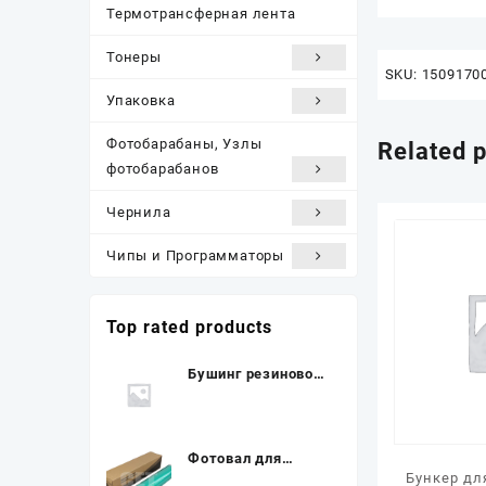
Термотрансферная лента
Тонеры
SKU:
1509170
Упаковка
Фотобарабаны, Узлы
Related 
фотобарабанов
Чернила
Чипы и Программаторы
Top rated products
Бушинг резинового
вала Hi-Black для
HP LJ 1100/3200,
левый, со смазкой
Фотовал для
Бункер дл
KONICA MINOLTA