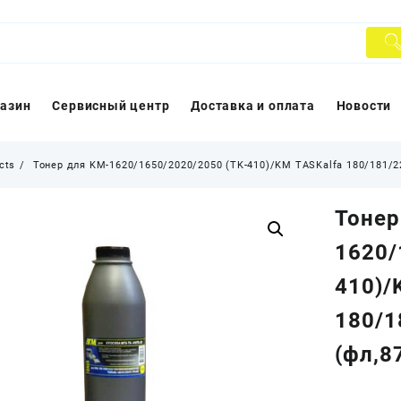
азин
Сервисный центр
Доставка и оплата
Новости
cts
Тонер для KM-1620/1650/2020/2050 (TK-410)/KM TASKalfa 180/181/22
Тонер
1620/
410)/
180/1
(фл,8