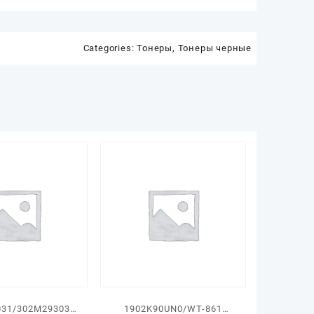
Categories:
Тонеры
,
Тонеры черные
031/302M293030
1902K90UN0/WT-861