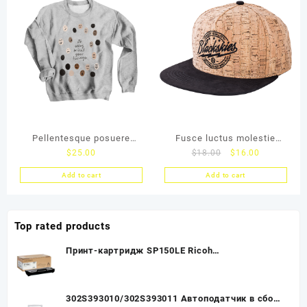
Pellentesque posuere
Fusce luctus molestie
$
25.00
$
18.00
$
16.00
purus in lacus
lacus
Add to cart
Add to cart
Top rated products
Принт-картридж SP150LE Ricoh
SP150/SP150w/SP150SU/SP150SUw, 0,7К (О)
407971
302S393010/302S393011 Автоподатчик в сборе