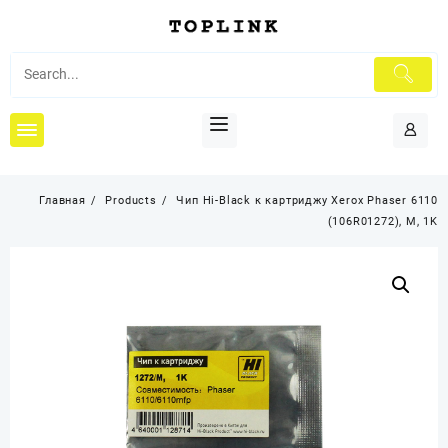
Перейти
к
содержимому
Главная
Products
Чип Hi-Black к картриджу Xerox Phaser 6110
(106R01272), M, 1K