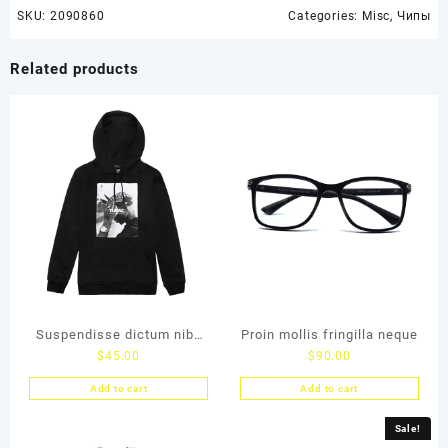
SKU:
2090860
Categories:
Misc
,
Чипы
Related products
Suspendisse dictum nibh
Proin mollis fringilla neque
$
45.00
$
90.00
quis neque
Add to cart
Add to cart
Sale!