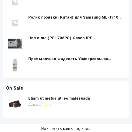
DP UNIT SP (Тех.упак.) Kyocera ECOSYS
M2040/M2540/M2640
Ролик проявки (Китай) для Samsung ML-1910,
Developer Roller
Чип к-жа (PFI-706PC) Canon IPF
W8300/8400/9400 Photo cyan UNItech(Apex)
Промывочная жидкость Универсальная
(100мл) Cleaning Solution Universal Ink-Mate
On Sale
Etiam ut metus ut leo malesuada
$
20.00
$
18.00
Назначить меню подвала