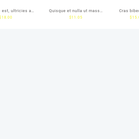
est, ultricies ac
Quisque et nulla ut massa
Cras bib
$
18.00
$
11.05
$
15.
ligula
mattis