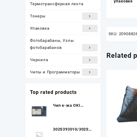
упаковке
Термотрансферная лента
Тонеры
Упаковка
SKU:
2090882
Фотобарабаны, Узлы
фотобарабанов
Related 
Чернила
Чипы и Программаторы
Top rated products
Чип к-жа OKI
C511/C531/MC562
(5K) cyan (type R)
UNItech(Apex)
302S393010/302S3
93011