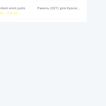
endum enim justo
Ракель (CET) для Kyocera
00
–
$
20.00
FS-
2100D/4100DN/4300DN/EC
OSYS M3040dn/3540dn,
07816/DK3100