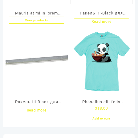
Mauris at mi in lorem
Ракель Hi-Black для
View products
aliquet
KonicaMinolta 224/227,
Read more
universal
Ракель Hi-Black для
Phasellus elit felis
$
18.00
Canon iR-
vulputate
Read more
2520/2525/2535/2545
Add to cart