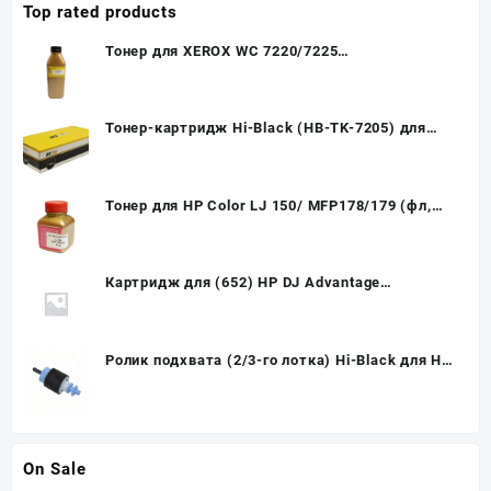
Top rated products
Тонер для XEROX WC 7220/7225
(фл,280,желт,NonChem) Gold ATM
Тонер-картридж Hi-Black (HB-TK-7205) для
Kyocera TASKalfa 3510i, 35K
Тонер для HP Color LJ 150/ MFP178/179 (фл,
55,кр) Gold ATM
Картридж для (652) HP DJ Advantage
2135/3635/3835/4535/4675 F6V24AE Color (o)
Ролик подхвата (2/3-го лотка) Hi-Black для HP
LJ Enterprise 700 M712/M725
On Sale