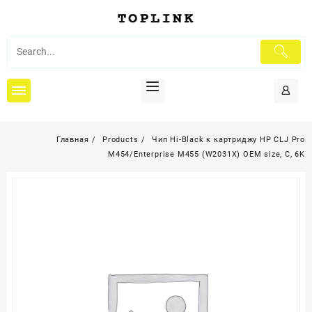
Перейти
к
содержимому
Главная
Products
Чип Hi-Black к картриджу HP CLJ Pro
M454/Enterprise M455 (W2031X) OEM size, C, 6K