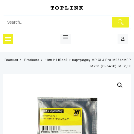
Перейти
к
содержимому
Главная
Products
Чип Hi-Black к картриджу HP CLJ Pro M254/MFP
M281 (CF543X), M, 2,5K