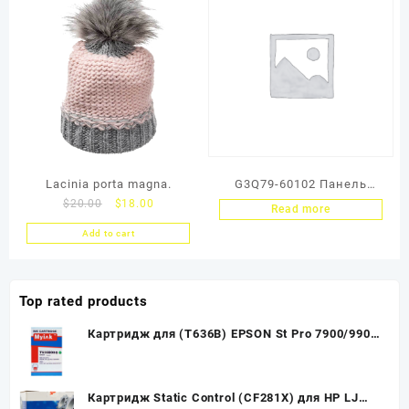
Lacinia porta magna.
G3Q79-60102 Панель
$
20.00
$
18.00
управления (Тех.упак.)
Read more
HP LJ Pro M227fdn (OEM)
Add to cart
Top rated products
Картридж для (T636B) EPSON St Pro 7900/9900
Green (700ml, Pigment) MyInk SAL
Картридж Static Control (CF281X) для HP LJ