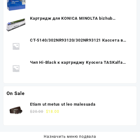
Enterprise M630z/630H/630DN, 25K
Картридж для KONICA MINOLTA bizhub
C226/266 DR-215K Drum Unit (102K) ч (CET),
CET7374U
CT-5140/302NR93120/302NR93121 Кассета в
сборе (Тех.упак.) Kyocera ECOSYS
P6130cdn/P6230cdn/M6030cdn
Чип Hi-Black к картриджу Kyocera TASKalfa
2552ci (TK-8345), M, 12K
On Sale
Etiam ut metus ut leo malesuada
$
20.00
$
18.00
Назначить меню подвала