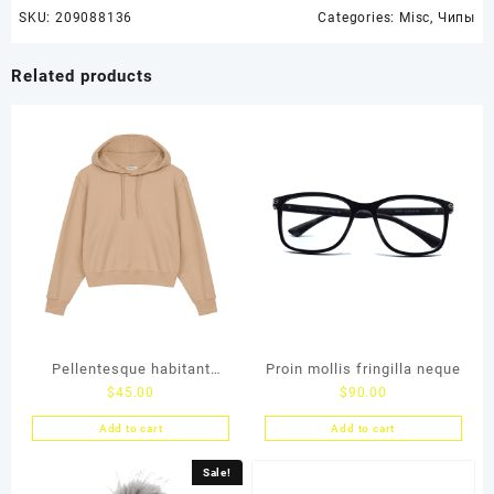
SKU:
209088136
Categories:
Misc
,
Чипы
Related products
Pellentesque habitant
Proin mollis fringilla neque
$
45.00
$
90.00
morb
Add to cart
Add to cart
Sale!