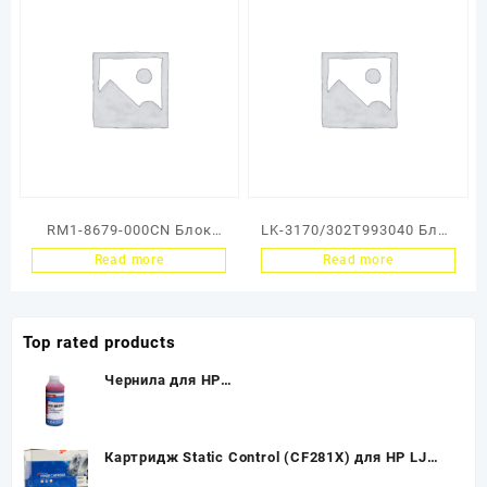
6
RM1-8679-000CN Блок
LK-3170/302T993040 Блок
лазер HP LJ Enterprise
лазера (тех. упаковка)
Read more
Read more
MFP M725 (O)
Kyocera ECOSYS
P3050dn/P3055dn/P3060d
n
Top rated products
Чернила для HP
(178/121/122/650/655/901/920/ GT51/ GT52/
GT53) CB319/CB324 (1л,magenta, Dye) HI-
M204-D Gloria™ MyInk
Картридж Static Control (CF281X) для HP LJ
Enterprise M630z/630H/630DN, 25K