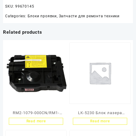
SKU:
99670145
Categories:
Блоки проявки
,
Запчасти для ремонта техники
Related products
RM2-1079-000CN/RM1-
LK-5230 Блок лазера
9135 Лазер в сборе LJ Pro
(Тех.упак.) Kyocera
Read more
Read more
400 M401/M425 (O)
Ecosys
P5021/P5026/M5521/M552