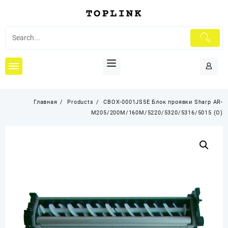
Перейти
к
содержимому
Главная
Products
CBOX-0001JS5E Блок проявки Sharp AR-
M205/200M/160M/5220/5320/5316/5015 (O)