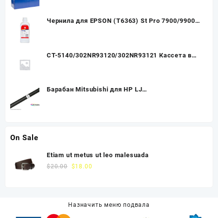
Чернила для EPSON (T6363) St Pro 7900/9900
(1л, magenta,Pigment) EIM-990M Ink-Mate
CT-5140/302NR93120/302NR93121 Кассета в
сборе (Тех.упак.) Kyocera ECOSYS
P6130cdn/P6230cdn/M6030cdn
Барабан Mitsubishi для HP LJ
P1005/1505/P1102/P1102w/P1566/P1606w
On Sale
Etiam ut metus ut leo malesuada
$
20.00
$
18.00
Назначить меню подвала