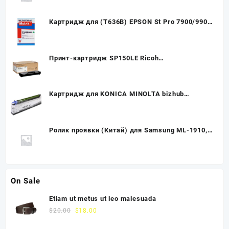
Картридж для (T636B) EPSON St Pro 7900/9900
Green (700ml, Pigment) MyInk SAL
Принт-картридж SP150LE Ricoh
SP150/SP150w/SP150SU/SP150SUw, 0,7К (О)
407971
Картридж для KONICA MINOLTA bizhub
C226/266 DR-215K Drum Unit (102K) ч (CET),
CET7374U
Ролик проявки (Китай) для Samsung ML-1910,
Developer Roller
On Sale
Etiam ut metus ut leo malesuada
$
20.00
$
18.00