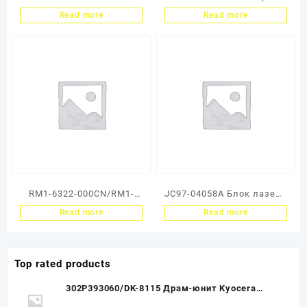
сканирования (тех.упак)
Kyocera (тех. упаковка)
Read more
Read more
Kyocera
FS-
M5521/M2135/M2635/M27
1320D/1035MFP/1135MFP
35/M2040/M2540 (ОEM)
/1370DN
RM1-6322-000CN/RM1-
JC97-04058A Блок лазера
6476 Блок сканера
в сборе Samsung CLP-
Read more
Read more
(лазер) HP LJ P3015/Ent
365W/Xpress
500 M525/M521/LBP6750
C430/C480W/HP
(O)
150a/150nw (O)
Top rated products
302P393060/DK-8115 Драм-юнит Kyocera
M8124cidn/M8130cidn (O)