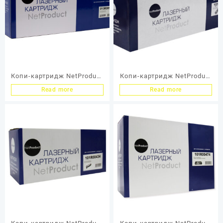
Копи-картридж NetProduct
Копи-картридж NetProduct
(N-013R00591) для Xerox
(N-101R00432) для Xerox
Read more
Read more
WC 5325/5330/5335, 90K
WC 5016/5020/B,
Восстановленный, 22K