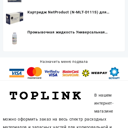
Картридж NetProduct (N-MLT-D111S) для
Samsung SL-M2020/2020W/2070/2070W, 1K
(новая прошивка)
Промывочная жидкость Универсальная
(100мл) Cleaning Solution Universal Ink-Mate
Назначить меню подвала
В нашем
интернет-
магазине
можно оформить заказ на весь спектр расходных
материалов и запасных частей для копировальной и