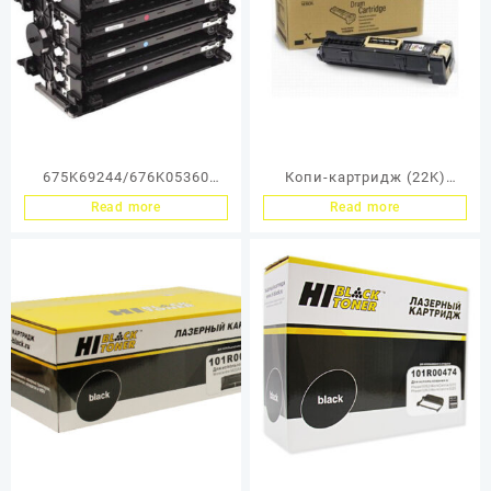
675K69244/676K05360
Копи-картридж (22K)
Модуль ксерографии (30K)
XEROX WC 5016/5020/B
Read more
Read more
Xerox Phaser
101R00432
6125/6128/6130/6140/6500
(O)