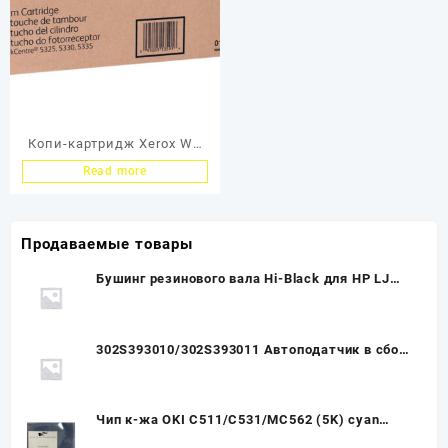
Копи-картридж Xerox WC
5325/5330/5335 90K (O)
Read more
013R00591
Продаваемые товары
Бушинг резинового вала Hi-Black для HP LJ
1100/3200, левый, со смазкой
302S393010/302S393011 Автоподатчик в сборе
DP UNIT SP (Тех.упак.) Kyocera ECOSYS
M2040/M2540/M2640
Чип к-жа OKI C511/C531/MC562 (5K) cyan
(type R) UNItech(Apex)