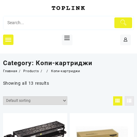
Перейти
к
содержимому
Category:
Копи-картриджи
Главная
Products
Копи-картриджи
Showing all 13 results