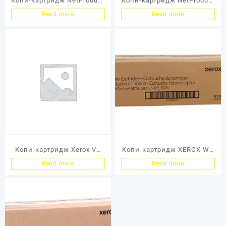
Копи-картридж NetProduct
Копи-картридж NetProduct
(N-101R00434) для Xerox
(N-101R00474) для Xerox
Read more
Read more
WC 5222/5225/5230,
Phaser 3052/3260/WC
Восстановленный, 50K
3215/3225, 10K
Копи-картридж Xerox VL
Копи-картридж XEROX WC
B7025/7030/7035 80К (O)
5019/5021 80K (o)
Read more
Read more
113R00779
013R00670