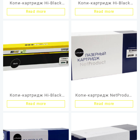
Копи-картридж Hi-Black
Копи-картридж Hi-Black
(HB-101R00432) для Xerox
(HB-101R00474) для Xerox
Read more
Read more
WC 5016/5020/B,
Phaser 3052/3260/WC
Восстановленный, 22K
3215/3225, 10K
Копи-картридж Hi-Black
Копи-картридж NetProduct
(HB-113R00671) для Xerox
(N-013R00589) для Xerox
Read more
Read more
WC M20/M20i/4118p/4118x,
WC M123/128/133/WC118,
Восстанов., 20K
Восстанов, 60К