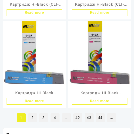
Картридж Hi-Black (CLI-
Картридж Hi-Black (CLI-
471XLM) для Canon
471XLY) для Canon
Read more
Read more
MG5740/MG6840/MG7740,
MG5740/MG6840/MG7740,
Magenta
Yellow
Картридж Hi-Black
Картридж Hi-Black
(F6T77AE) 913A для HP PW
(F6T78AE) 913A для HP PW
Read more
Read more
352dw/377dw/Pro477dw/45
352dw/377dw/Pro477dw/45
2dw, C
2dw, M
1
2
3
4
…
42
43
44
→