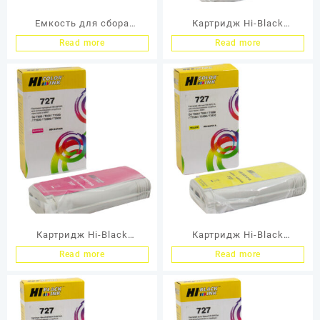
Емкость для сбора
Картридж Hi-Black
отработанных чернил
(B3P19A) для HP DJ
Read more
Read more
Epson для WorkForce WF-
T920/T1500, Cyan, №727,
6090/ WF-6590 (o)
130 мл
Картридж Hi-Black
Картридж Hi-Black
(B3P20A) для HP DJ
(B3P21A) для HP DJ
Read more
Read more
T920/T1500, Magenta,
T920/T1500, Yellow, №727,
№727, 130 мл
130 мл