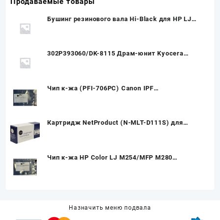
Продаваемые товары
Бушинг резинового вала Hi-Black для HP LJ
1100/3200, левый, со смазкой
302P393060/DK-8115 Драм-юнит Kyocera
M8124cidn/M8130cidn (O)
Чип к-жа (PFI-706PC) Canon IPF
W8300/8400/9400 Photo cyan UNItech(Apex)
Картридж NetProduct (N-MLT-D111S) для
Samsung SL-M2020/2020W/2070/2070W, 1K
(новая прошивка)
Чип к-жа HP Color LJ M254/MFP M280
(1.3K,OEM Size) CF541A cyan UNItech(Apex)
(для любого ПО)
Назначить меню подвала