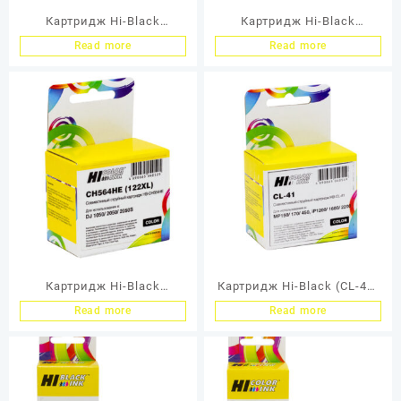
Картридж Hi-Black
Картридж Hi-Black
(B3P24A) для HP DJ
(CH563HE) для HP DJ
Read more
Read more
T920/T1500, Grey, №727,
1050/2050/2050S, №122XL,
130 мл
Bk
Картридж Hi-Black
Картридж Hi-Black (CL-41)
(CH564HE) для HP DJ
для Canon PIXMA
Read more
Read more
1050/2050/2050S, №122XL,
MP150/170/450/iP1200/160
Color
0/2200, Color