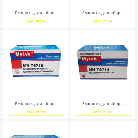
Емкость для сбора
Емкость для сбора
отработанных чернил
отработанных чернил
Read more
Read more
Epson (T04D0) для
Epson (T6193) для
L7160/L7180 MyInk
SureColor SC-
T3000/T5000/T7000/F6000
MyInk
Емкость для сбора
Емкость для сбора
отработанных чернил
отработанных чернил
Read more
Read more
Epson (T6710) для WP-
Epson (T6714) для
4015/4025/4515/4595
WorkForce WF-
MyInk
C8190/C8690; WF-