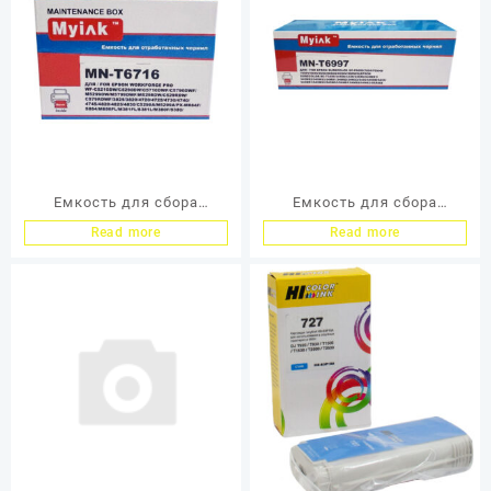
C869/C878/C879 MyInk
Емкость для сбора
Емкость для сбора
отработанных чернил
отработанных чернил
Read more
Read more
Epson (T6716) для
Epson (T6997) для
WorkForce WF-
SureColor SC-
C5290DW/WF-C5790DWF
P6000/P7000/P9000 MyInk
MyInk