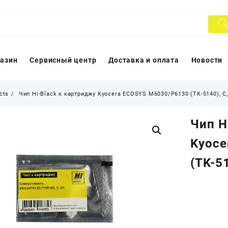
азин
Сервисный центр
Доставка и оплата
Новости
cts
Чип Hi-Black к картриджу Kyocera ECOSYS M6030/P6130 (TK-5140), C,
Чип H
Kyoce
(TK-51