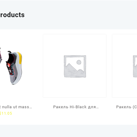
products
t nulla ut massa
Ракель Hi-Black для
Ракель (C
$
11.05
mattis
KonicaMinolta 224/227,
universal
2100D/41
OSYS M3