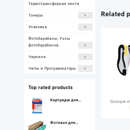
Термотрансферная лента
Related 
Тонеры
Упаковка
Фотобарабаны, Узлы
фотобарабанов
Чернила
Чипы и Программаторы
Top rated products
Картридж для
Quisque e
(T636B) EPSON St
Pro 7900/9900
Green (700ml,
Фотовал для
Pigment) MyInk
KONICA MINOLTA