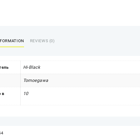
NFORMATION
REVIEWS (0)
Hi-Black
тель
Tomoegawa
10
 в
44