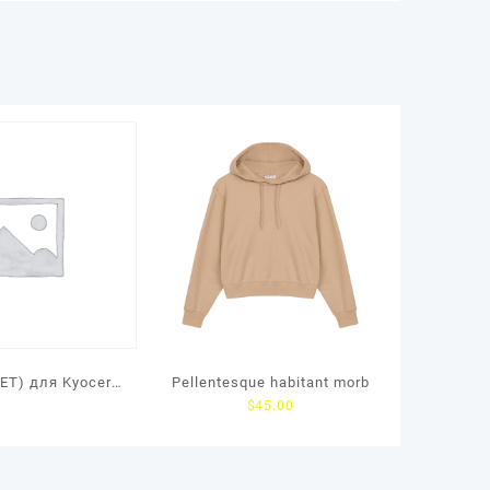
ET) для Kyocera
Pellentesque habitant morb
$
45.00
FS-
00DN/4300DN/EC
040dn/3540dn,