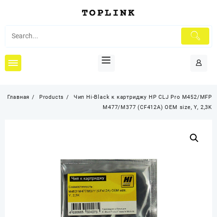
Перейти
к
содержимому
Главная
Products
Чип Hi-Black к картриджу HP CLJ Pro M452/MFP
M477/M377 (CF412A) OEM size, Y, 2,3K