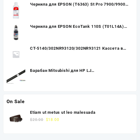
Чернила для EPSON (T6363) St Pro 7900/9900
(1л, magenta,Pigment) EIM-990M Ink-Mate
Чернила для EPSON EcoTank 110S (T01L14A)
ET-1100/M1120//M1180/M2140/M3140/M3170
(70мл, black,Pigment) MyInk
CT-5140/302NR93120/302NR93121 Кассета в
сборе (Тех.упак.) Kyocera ECOSYS
P6130cdn/P6230cdn/M6030cdn
Барабан Mitsubishi для HP LJ
P1005/1505/P1102/P1102w/P1566/P1606w
On Sale
Etiam ut metus ut leo malesuada
$
20.00
$
18.00