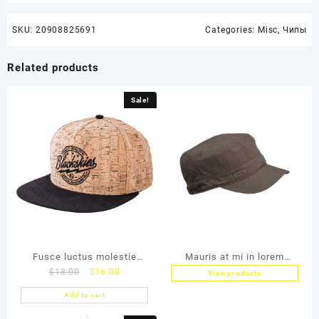
SKU:
20908825691
Categories:
Misc
,
Чипы
Related products
Sale!
Fusce luctus molestie
Mauris at mi in lorem
$
18.00
$
16.00
lacus
View products
aliquet
Add to cart