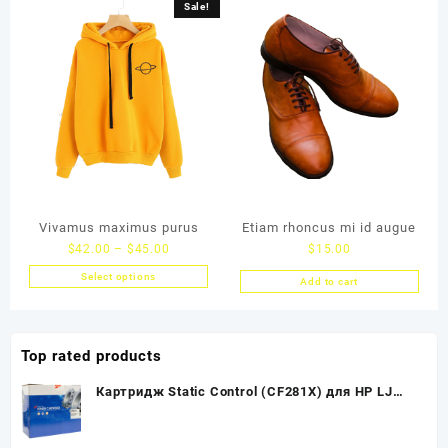
Sale!
Vivamus maximus purus
Etiam rhoncus mi id augue
$
42.00
–
$
45.00
$
15.00
Select options
Add to cart
Top rated products
Картридж Static Control (CF281X) для HP LJ
Enterprise M630z/630H/630DN, 25K