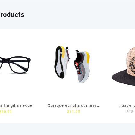
products
s fringilla neque
Quisque et nulla ut massa
Fusce l
$
90.00
$
11.05
$
18
mattis