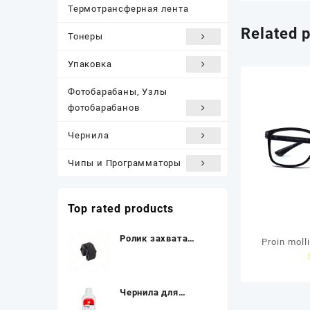
Термотрансферная лента
Related 
Тонеры
Упаковка
Фотобарабаны, Узлы
фотобарабанов
Чернила
Чипы и Программаторы
Top rated products
Ролик захвата
Proin molli
бумаги Hi-Black
для HP CLJ
CP1210/ 1215/
Чернила для
1510/ 2025/
EPSON (T6363) St