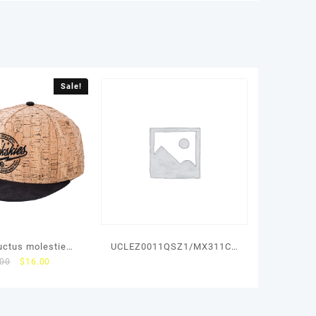
Sale!
uctus molestie
UCLEZ0011QSZ1/MX311CB
.00
$
16.00
lacus
Ракель Sharp AR-
6020/6031/5726/5731/MX-
M260/M264/M310/M314/M