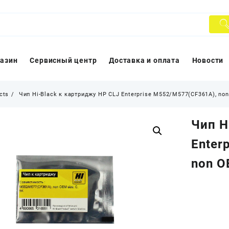
азин
Сервисный центр
Доставка и оплата
Новости
cts
Чип Hi-Black к картриджу HP CLJ Enterprise M552/M577(CF361A), non 
Чип H
Enter
non O