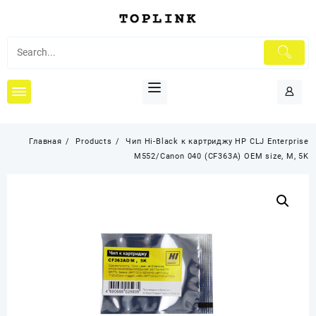
Перейти
к
содержимому
Главная
Products
Чип Hi-Black к картриджу HP CLJ Enterprise
M552/Canon 040 (CF363A) OEM size, M, 5K