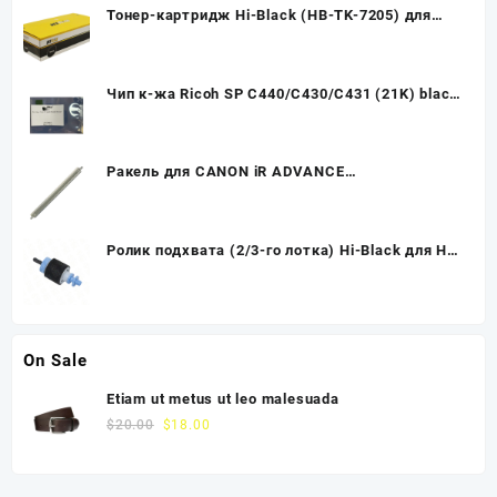
Тонер-картридж Hi-Black (HB-TK-7205) для
Kyocera TASKalfa 3510i, 35K
Чип к-жа Ricoh SP C440/C430/C431 (21K) black
UNItech(Apex)
Ракель для CANON iR ADVANCE
C3325i/C3330i/C3320/C3320L/C3320i TMS
Ролик подхвата (2/3-го лотка) Hi-Black для HP
LJ Enterprise 700 M712/M725
On Sale
Etiam ut metus ut leo malesuada
$
20.00
$
18.00