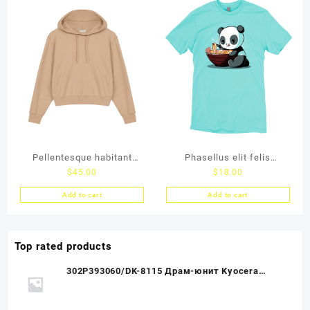
Pellentesque habitant
Phasellus elit felis
$
45.00
$
18.00
morb
vulputate
Add to cart
Add to cart
Top rated products
302P393060/DK-8115 Драм-юнит Kyocera
M8124cidn/M8130cidn (O)