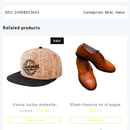
SKU:
20908825603
Categories:
Misc
,
Чипы
Related products
Sale!
Fusce luctus molestie
Etiam rhoncus mi id augue
$
18.00
$
16.00
$
15.00
lacus
Add to cart
Add to cart